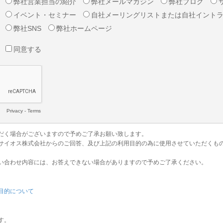
弊社営業担当の紹介
弊社メールマガジン
弊社ブログ
イベント・セミナー
自社メーリングリストまたは自社イント
弊社SNS
弊社ホームページ
同意する
Privacy
-
Terms
だく場合がございますので予めご了承お願い致します。
サイオス株式会社からのご回答、及び上記の利用目的の為に使用させていただくも
い合わせ内容には、お答えできない場合がありますので予めご了承ください。
目的について
す。