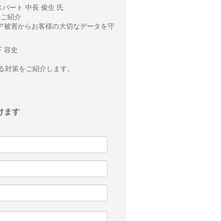
パート 中長 俊生 氏
のご紹介
ウエア被害からお客様の大切なデータを守
 容史
」による対策をご紹介します。
けます