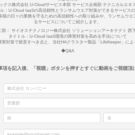
クス株式会社 U-Cloudサービス本部 サービス企画部 テクニカルエキス
ル：U-Cloud IaaSの高信頼性とランサムウエア対策ができるサービス
する、お客様の日々の業務を守るための高信頼性への取り組みや、ランサム
るサービスについてご紹介します。
二部： サイオステクノロジー株式会社 ソリューションアーキテクト 西下
タイトル：U-Cloud IaaS環境の障害対策を高める手法について
aSの障害対策で留意すべき点と、当社HAクラスター製品「LifeKeeper
◆Q&A
事項を記入後、「視聴」ボタンを押すとすぐに動画をご視聴頂